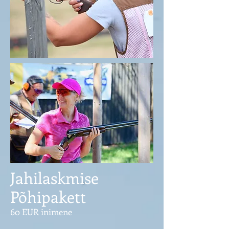
Jahilaskmise
Põhipakett​
60 EUR inimene