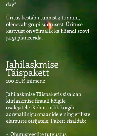
day”
Üritus kestab 1 tunnist 4 tunnini,
olenevalt grupi suurusest. Ürituse
kestvust on võimalik ka kliendi soovi
järgi planeerida.
Jahilaskmise
Täispakett
100 EUR inimene
Jahilaskmise Täispaketis sisaldab
kiirlaskmise finaali kõigile
osalejatele. Kohustuslik kõigile
adrenaliinigurmaanidele ning eriliste
elamuste otsijatele. Pakett sisaldab:
• Ohutusreeglite tutvustus