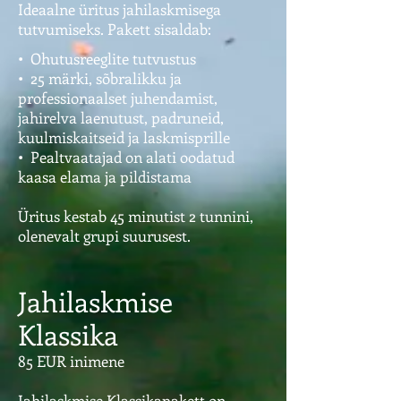
Ideaalne üritus jahilaskmisega
tutvumiseks. Pakett sisaldab:
• Ohutusreeglite tutvustus
• 25 märki, sõbralikku ja
professionaalset juhendamist,
jahirelva laenutust, padruneid,
kuulmiskaitseid ja laskmisprille
• Pealtvaatajad on alati oodatud
kaasa elama ja pildistama
Üritus kestab 45 minutist 2 tunnini,
olenevalt grupi suurusest.​
Jahilaskmise
Klassika
85 EUR inimene
Jahilaskmise Klassikapakett on