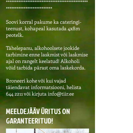
**********************************************
**************************
Soovi korral pakume ka cateringi-
teenust, kohapeal kasutada 4x8m
peotelk.
Tähelepanu, alkohoolsete jookide
tarbimine enne laskmist või laskmise
ajal on rangelt keelatud! Alkoholi
võid tarbida pärast oma laskekorda.
Broneeri kohe või kui vajad
täiendavat informatsiooni, helista
644 2211
või kirjuta
info@tiir.ee
MEELDEJÄÄV ÜRITUS ON
GARANTEERITUD!