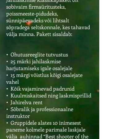
sobivaim firmaüritusteks,
poissmeeste-pidudeks,
sünnipäevadeks või lihtsalt
sõpradega seltskonnale, kes tahavad
välja minna.
Pakett sisaldab:
• Ohutusreeglite tutvustus
• 25 märki jahilaskmise
harjutamiseks igale osalejale
• 15 märgi võistlus kõigi osalejate
vahel
• Kõik vajaminevad padrunid
• Kuulmiskaitsed ning laskmisprillid
• Jahirelva rent
• Sõbralik ja professionaalne
instruktor
• Gruppidele alates 10 inimesest
paneme kolmele parimale laskjale
välja auhinnad “Best shooter of the