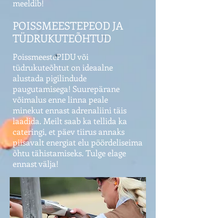
meeldib!
POISSMEESTEPEOD JA
TÜDRUKUTEÕHTUD
PoissmeestePIDU või
tüdrukuteõhtut on ideaalne
alustada pigilindude
paugutamisega! Suurepärane
võimalus enne linna peale
minekut ennast adrenaliini täis
laadida. Meilt saab ka tellida ka
cateringi, et päev tiirus annaks
piisavalt energiat elu pöördeliseima
õhtu tähistamiseks. Tulge elage
ennast välja!