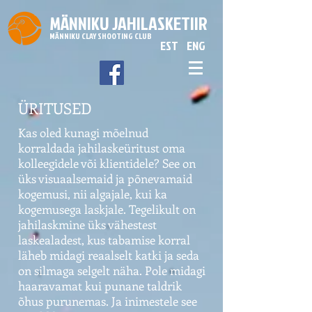
MÄNNIKU JAHILASKETIIR
MÄNNIKU CLAY SHOOTING CLUB
EST
ENG
ÜRITUSED
Kas oled kunagi mõelnud
korraldada jahilaskeüritust oma
kolleegidele või klientidele? See on
üks visuaalsemaid ja
põnevamaid
kogemusi, nii algajale, kui ka
kogemusega laskjale. Tegelikult on
jahilaskmine üks vähestest
laskealadest, kus tabamise korral
läheb midagi reaalselt katki ja seda
on silmaga selgelt näha. Pole midagi
haaravamat kui punane taldrik
õhus purunemas. Ja inimestele see