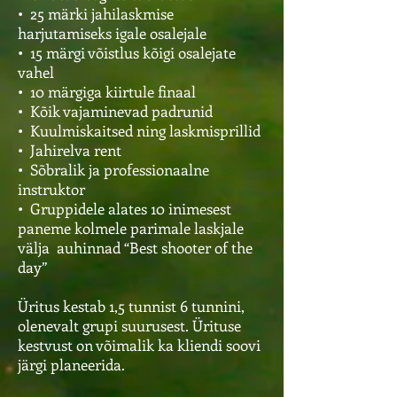
• 25 märki jahilaskmise
harjutamiseks igale osalejale
• 15 märgi võistlus kõigi osalejate
vahel
• 10 märgiga kiirtule finaal
• Kõik vajaminevad padrunid
• Kuulmiskaitsed ning laskmisprillid
• Jahirelva rent
• Sõbralik ja professionaalne
instruktor
• Gruppidele alates 10 inimesest
paneme kolmele parimale laskjale
välja auhinnad “Best shooter of the
day”
Üritus kestab 1,5 tunnist 6 tunnini,
olenevalt grupi suurusest. Ürituse
kestvust on võimalik ka kliendi soovi
järgi planeerida.